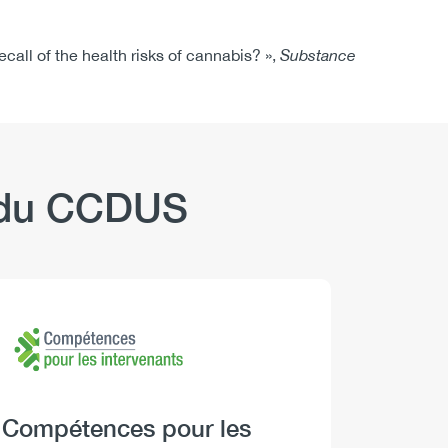
ll of the health risks of cannabis? »,
Substance
b du CCDUS
Logo
Image
Logo
Image
Headi
Boire 
Descript
Les Repèr
santé peu
Heading
Compétences pour les
décisions