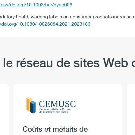
tps://doi.org/10.1093/her/cyac006
tory health warning labels on consumer products increase reca
://doi.org/10.1080/10826084.2021.2023186
 le réseau de sites We
Logo
Image
Heading
Coûts et méfaits de