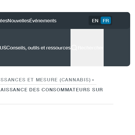
ées
Nouvelles
Événements
EN
FR
)
DUS
Conseils, outils et ressources
Rechercher
SSANCES ET MESURE (CANNABIS)
»
NNAISSANCE DES CONSOMMATEURS SUR