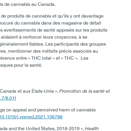
its de cannabis au Canada.
de produits de cannabis et qu’ils y ont davantage
t procuré du cannabis dans des magasins de détail
es avertissements de santé apposés sur les produits
 aidaient à renforcer leurs croyances, à se
e généralement fiables. Les participants des groupes
ples, mentionner des méfaits précis associés au
fférence entre « THC total » et « THC ». Les
isques pour la santé.
 Canada et aux États-Unis »,
Promotion de la santé et
.7/8.01f
ings on appeal and perceived harm of cannabis
g/10.1016/j.ypmed.2021.106788
nada and the United States, 2018-2019 »,
Health