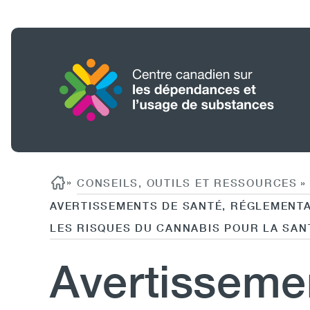
Aller
au
contenu
principal
Accueil
Rechercher
Fil d'ariane
»
CONSEILS, OUTILS ET RESSOURCES
»
AVERTISSEMENTS DE SANTÉ, RÉGLEMENT
LES RISQUES DU CANNABIS POUR LA SAN
Avertisseme