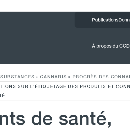
Utility
Publications
Donn
Menu
(CCSA
À propos du CC
SUBSTANCES
CANNABIS
PROGRÈS DES CONNAI
»
»
ATIONS SUR L’ÉTIQUETAGE DES PRODUITS ET CO
TÉ
nts de santé,