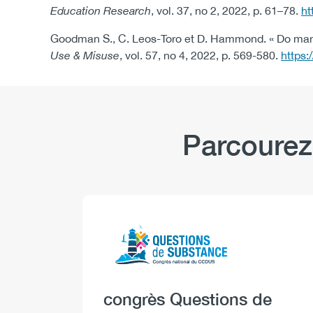
Education Research
, vol. 37, no 2, 2022, p. 61–78.
ht
Goodman S., C. Leos-Toro et D. Hammond. « Do manda
Use & Misuse
, vol. 57, no 4, 2022, p. 569-580.
https
Parcourez
Logo
Image
Heading
congrès Questions de