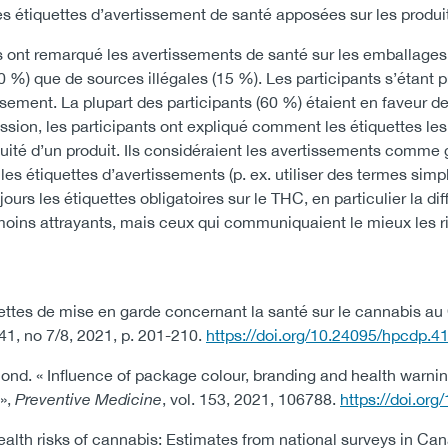
s étiquettes d’avertissement de santé apposées sur les produ
ont remarqué les avertissements de santé sur les emballages 
(40 %) que de sources illégales (15 %). Les participants s’étan
ement. La plupart des participants (60 %) étaient en faveur d
ssion, les participants ont expliqué comment les étiquettes les
nocuité d’un produit. Ils considéraient les avertissements comm
les étiquettes d’avertissements (p. ex. utiliser des termes sim
urs les étiquettes obligatoires sur le THC, en particulier la di
 moins attrayants, mais ceux qui communiquaient le mieux les r
tes de mise en garde concernant la santé sur le cannabis au
. 41, no 7/8, 2021, p. 201-210.
https://doi.org/10.24095/hpcdp.41
mond. « Influence of package colour, branding and health warn
»,
Preventive Medicine
, vol. 153, 2021, 106788.
https://doi.or
alth risks of cannabis: Estimates from national surveys in Ca