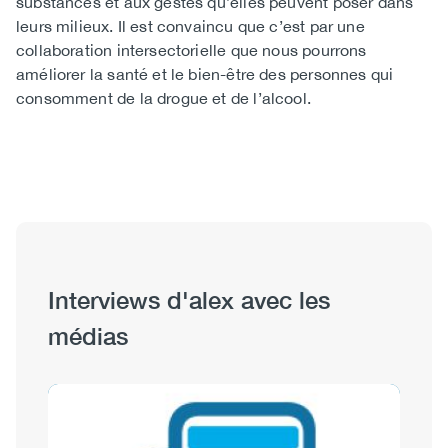
substances et aux gestes qu’elles peuvent poser dans
leurs milieux. Il est convaincu que c’est par une
collaboration intersectorielle que nous pourrons
améliorer la santé et le bien-être des personnes qui
consomment de la drogue et de l’alcool.
Interviews d'alex avec les
médias
Image
Image
I
I