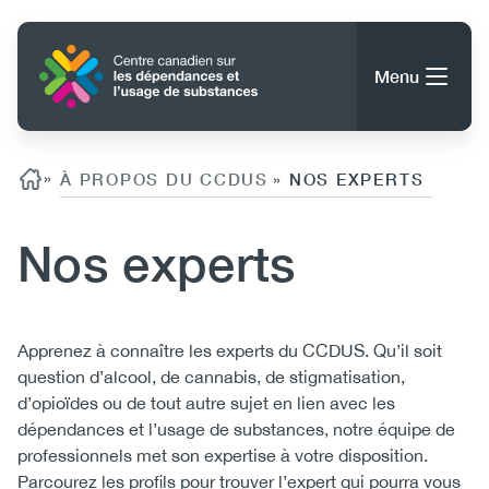
Aller
au
Accueil
contenu
Menu
principal
Rechercher
Rechercher
Fil d'ariane
»
À PROPOS DU CCDUS
NOS EXPERTS
»
Nos experts
À propos du CCDUS
Main
Conseils, outils et ressources
navigation
Body
Apprenez à connaître les experts du CCDUS. Qu’il soit
question d’alcool, de cannabis, de stigmatisation,
(CCSA)
Publications
d’opioïdes ou de tout autre sujet en lien avec les
Utility
Données
dépendances et l’usage de substances, notre équipe de
(Mobile)
Nouvelles
professionnels met son expertise à votre disposition.
Menu
Événements
Parcourez les profils pour trouver l’expert qui pourra vous