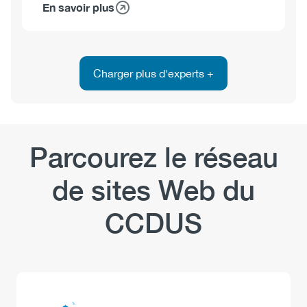
En savoir plus
sur
François
Gagnon,
Ph.D.
Charger plus d'experts +
Parcourez le réseau
de sites Web du
CCDUS
Logo
Image