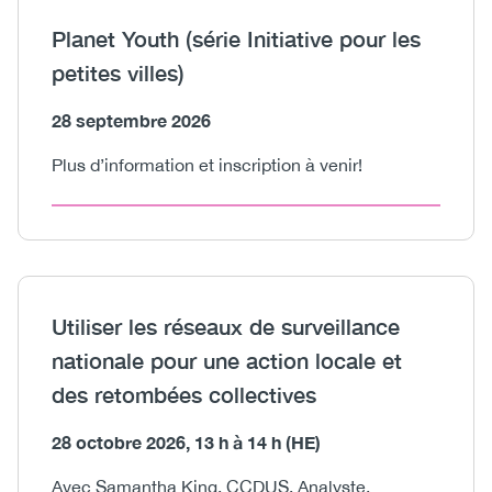
Heading
Planet Youth (série Initiative pour les
petites villes)
Body
28 septembre 2026
Plus d’information et inscription à venir!
Heading
Utiliser les réseaux de surveillance
nationale pour une action locale et
des retombées collectives
Body
28 octobre 2026, 13 h à 14 h (HE)
Avec Samantha King, CCDUS, Analyste,