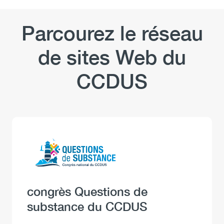
Parcourez le réseau
de sites Web du
CCDUS
Logo
Image
Heading
congrès Questions de
substance du CCDUS