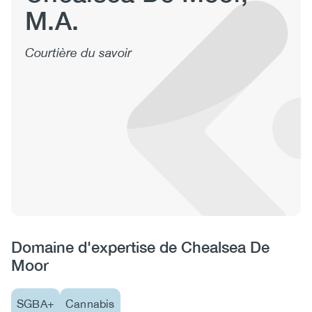
M.A.
(CCSA)
EN
FR
Courtière du savoir
Domaine d'expertise de Chealsea De
Moor
SGBA+
Cannabis