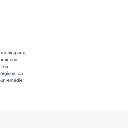
s municipaux,
urnir des
 Les
 régions, du
our remédier