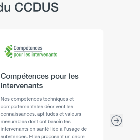
b du CCDUS
Logo
Image
Logo
Image
Heading
Compétences pour les
Headi
Boire 
intervenants
Descript
Les Repèr
santé peu
Description
Nos compétences techniques et
décisions
comportementales décrivent les
consommat
connaissances, aptitudes et valeurs
mesurables dont ont besoin les
intervenants en santé liée à l’usage de
substances. Elles proposent un cadre