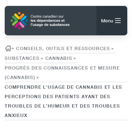
Aller
au
Accueil
contenu
Menu
principal
Rechercher
Rechercher
Fil d'ariane
»
CONSEILS, OUTILS ET RESSOURCES
»
SUBSTANCES
CANNABIS
»
»
PROGRÈS DES CONNAISSANCES ET MESURE
À propos du CCDUS
Main
(CANNABIS)
»
Conseils, outils et ressources
COMPRENDRE L’USAGE DE CANNABIS ET LES
navigation
PERCEPTIONS DES PATIENTS AYANT DES
(CCSA)
TROUBLES DE L’HUMEUR ET DES TROUBLES
Publications
Utility
ANXIEUX
Données
(Mobile)
Nouvelles
Menu
Événements