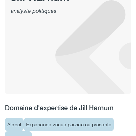
(CCSA)
analyste politiques
EN
FR
Domaine d'expertise de Jill Harnum
Alcool
Expérience vécue passée ou présente