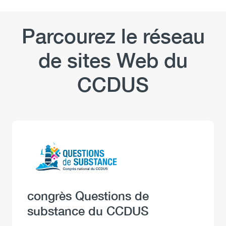
Parcourez le réseau
de sites Web du
CCDUS
Logo
Image
Heading
congrès Questions de
substance du CCDUS