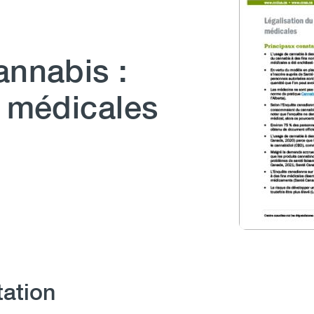
annabis :
s médicales
tation