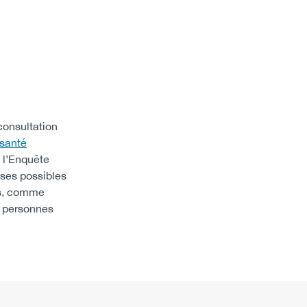
consultation
 santé
e l’Enquête
 ses possibles
es, comme
s personnes