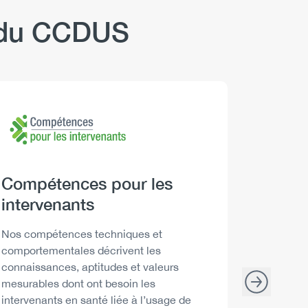
b du CCDUS
Logo
Image
Logo
Image
Heading
Compétences pour les
Headi
Boire 
intervenants
Descript
Les Repèr
santé peu
Description
Nos compétences techniques et
décisions
comportementales décrivent les
consommat
connaissances, aptitudes et valeurs
mesurables dont ont besoin les
intervenants en santé liée à l’usage de