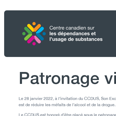
Aller
au
contenu
principal
Accueil
Rechercher
Patronage v
Body
Le 28 janvier 2022, à l’invitation du CCDUS, Son Ex
est de réduire les méfaits de l’alcool et de la drogue.
Le CCDUS est honoré d’être placé sous le patronag