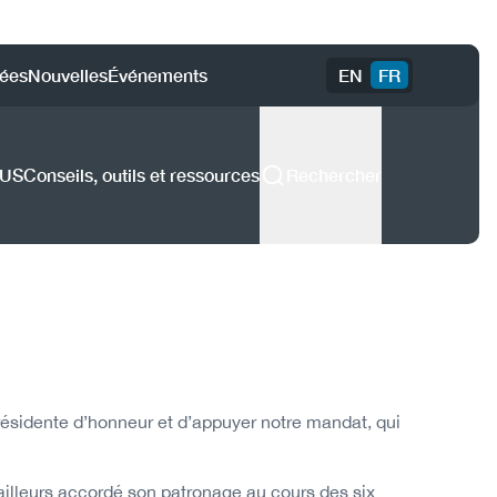
ées
Nouvelles
Événements
EN
FR
)
DUS
Conseils, outils et ressources
Rechercher
résidente d’honneur et d’appuyer notre mandat, qui
’ailleurs accordé son patronage au cours des six