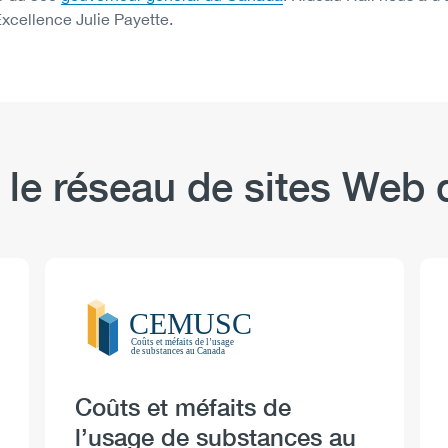
Excellence Julie Payette.
 le réseau de sites We
Logo
Image
Heading
Coûts et méfaits de
l’usage de substances au