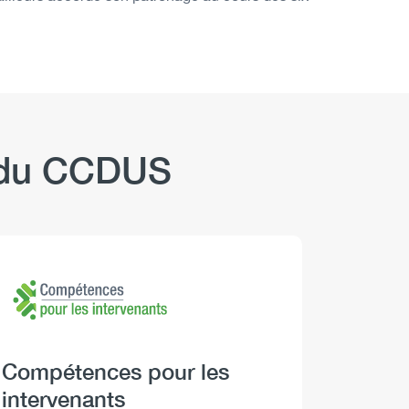
b du CCDUS
Logo
Image
Logo
Image
Heading
Compétences pour les
Headi
Boire 
intervenants