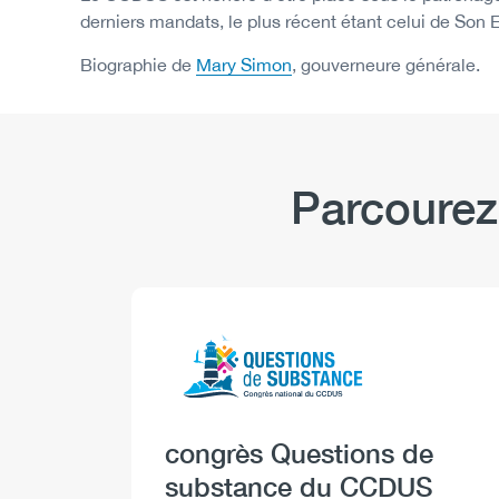
derniers mandats, le plus récent étant celui de Son 
Biographie de
Mary Simon
, gouverneure générale.
Parcourez
Logo
Image
Heading
congrès Questions de
substance du CCDUS