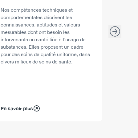
Descript
Les Repèr
santé peu
Description
Nos compétences techniques et
décisions
comportementales décrivent les
consommat
connaissances, aptitudes et valeurs
mesurables dont ont besoin les
intervenants en santé liée à l’usage de
substances. Elles proposent un cadre
pour des soins de qualité uniforme, dans
divers milieux de soins de santé.
En savoir plus
En savoir