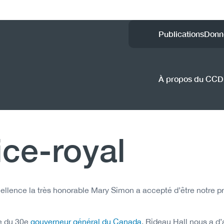
Utility
Publications
Donn
Menu
(CCSA
À propos du CC
ice-royal
cellence la très honorable Mary Simon a accepté d’être notre p
e du 30e
gouverneur général du Canada
. Rideau Hall nous a d