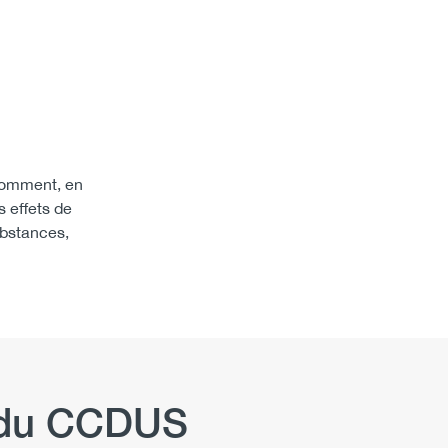
 comment, en
s effets de
ubstances,
b du CCDUS