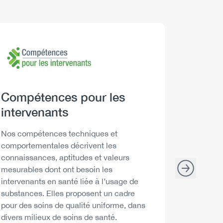
Logo
Image
Logo
Image
Heading
Compétences pour les
Headi
Boire 
intervenants
Descript
Les Repèr
santé peu
Description
Nos compétences techniques et
décisions
comportementales décrivent les
consommat
connaissances, aptitudes et valeurs
mesurables dont ont besoin les
intervenants en santé liée à l’usage de
substances. Elles proposent un cadre
pour des soins de qualité uniforme, dans
divers milieux de soins de santé.