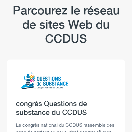
Parcourez le réseau
de sites Web du
CCDUS
Logo
Image
Heading
congrès Questions de
substance du CCDUS
Description
Le congrès national du CCDUS rassemble des