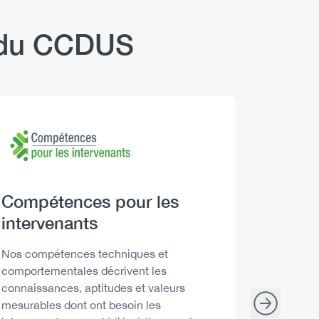
b du CCDUS
Logo
Image
Logo
Image
Heading
Compétences pour les
Headi
Boire 
intervenants
Descript
Les Repèr
santé peu
Description
Nos compétences techniques et
décisions
comportementales décrivent les
consommat
connaissances, aptitudes et valeurs
mesurables dont ont besoin les