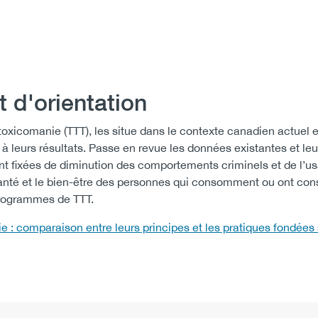
 d'orientation
 toxicomanie (TTT), les situe dans le contexte canadien actuel 
à leurs résultats. Passe en revue les données existantes et leu
ment fixées de diminution des comportements criminels et de l’u
a santé et le bien-être des personnes qui consomment ou ont 
programmes de TTT.
e : comparaison entre leurs principes et les pratiques fondées 