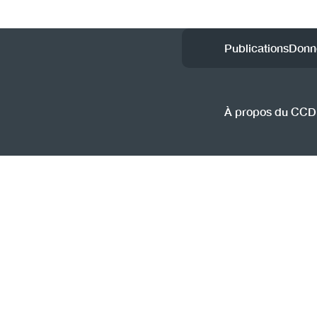
Utility
Publications
Donn
Menu
(CCSA
À propos du CC