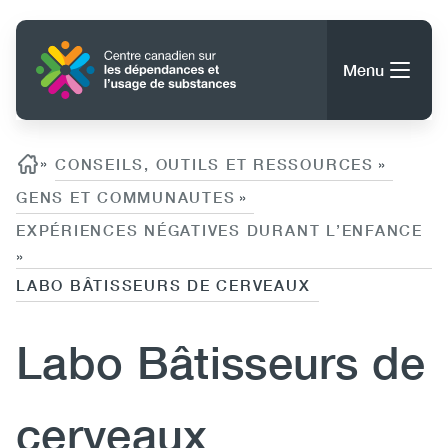
Aller
au
Accueil
contenu
Menu
principal
Rechercher
Rechercher
Fil d'ariane
»
CONSEILS, OUTILS ET RESSOURCES
»
GENS ET COMMUNAUTES
»
EXPÉRIENCES NÉGATIVES DURANT L’ENFANCE
À propos du CCDUS
Main
»
Conseils, outils et ressources
LABO BÂTISSEURS DE CERVEAUX
navigation
Labo Bâtisseurs de
(CCSA)
Publications
Utility
Données
(Mobile)
Nouvelles
cerveaux
Menu
Événements