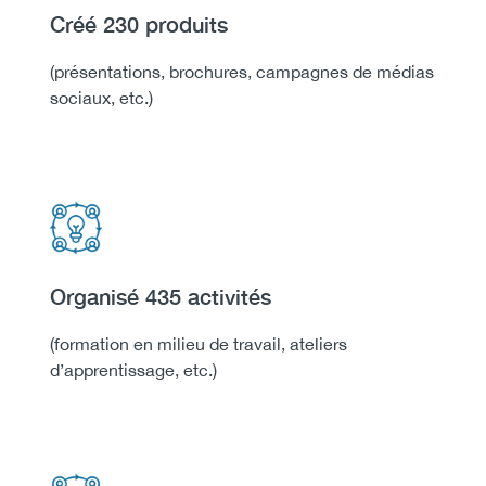
Heading
Créé 230 produits
Body
(présentations, brochures, campagnes de médias
sociaux, etc.)
Icon
Image
Heading
Organisé 435 activités
Body
(formation en milieu de travail, ateliers
d’apprentissage, etc.)