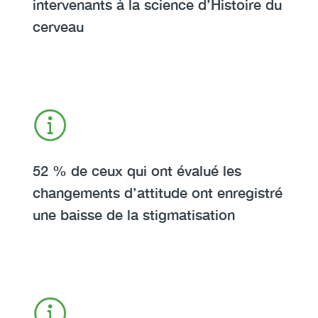
intervenants à la science d’Histoire du
cerveau
Icon
Image
Heading
52 % de ceux qui ont évalué les
changements d’attitude ont enregistré
une baisse de la stigmatisation
Icon
Image