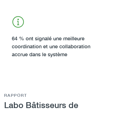
Icon
Image
Heading
64 % ont signalé une meilleure
coordination et une collaboration
accrue dans le système
RAPPORT
Heading
Labo Bâtisseurs de