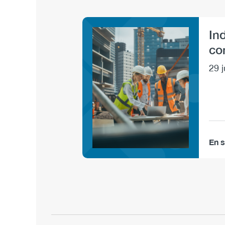
Sections
In
Image
co
29 j
En s