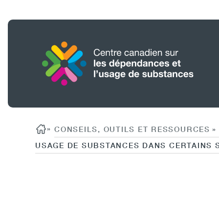
Aller
au
contenu
principal
Accueil
Rechercher
Fil d'ariane
»
CONSEILS, OUTILS ET RESSOURCES
»
USAGE DE SUBSTANCES DANS CERTAINS 
Content