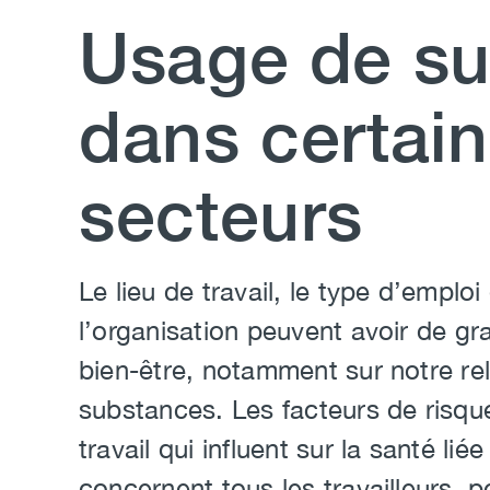
Usage de s
dans certai
secteurs
Body
Le lieu de travail, le type d’emploi
l’organisation peuvent avoir de gr
bien-être, notamment sur notre rela
substances. Les facteurs de risqu
travail qui influent sur la santé li
concernent tous les travailleurs, p