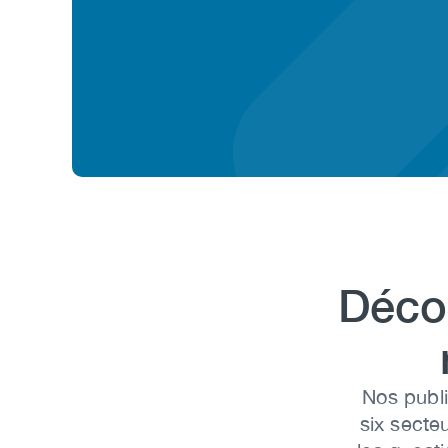
Headi
Décou
Body
Nos publi
six secteu