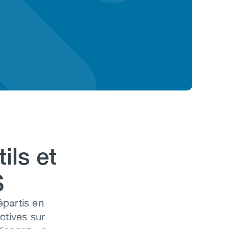
ils et
S
épartis en
ectives sur