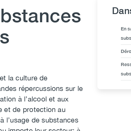
ubstances
Dans
Link
ns
En s
Ite
subs
Déro
Ress
subs
 et la culture de
andes répercussions sur le
tion à l’alcool et aux
e et de protection au
ée à l’usage de substances
eu importe leur secteur; à