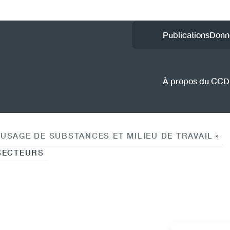
Utility
Publications
Donn
Menu
(CCSA
À propos du CC
USAGE DE SUBSTANCES ET MILIEU DE TRAVAIL
»
SECTEURS