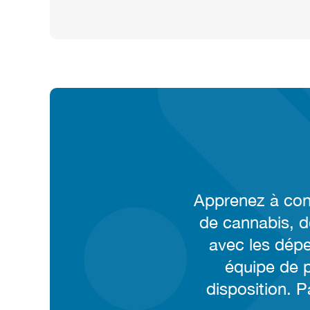
Heading
CTA
Apprenez à conn
context
de cannabis, de
or
avec les dépe
summary
équipe de p
text
disposition. P