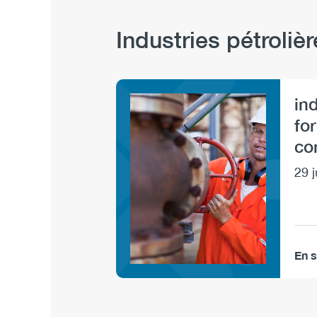
Industries pétrolièr
ind
Image
for
co
29 j
En s