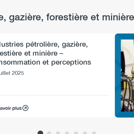
e, gazière, forestière et minièr
ustries pétrolière, gazière,
Imag
estière et minière –
nsommation et perceptions
uillet 2025
avoir plus