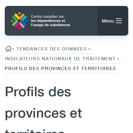
Aller
au
Accueil
contenu
Menu
principal
Rechercher
Rechercher
Fil d'ariane
»
TENDANCES DES DONNÉES
»
INDICATEURS NATIONAUX DE TRAITEMENT
»
PROFILS DES PROVINCES ET TERRITOIRES
À propos du CCDUS
Main
Conseils, outils et ressources
Profils des
navigation
(CCSA)
provinces et
Publications
Utility
Données
(Mobile)
Nouvelles
Menu
Événements