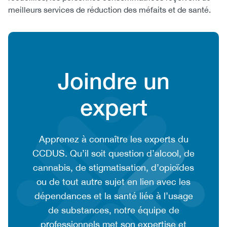
meilleurs services de réduction des méfaits et de santé.
Content
Heading
Joindre un
expert
CTA
Apprenez à connaître les experts du
context
CCDUS. Qu’il soit question d’alcool, de
or
cannabis, de stigmatisation, d’opioïdes
summary
ou de tout autre sujet en lien avec les
text
dépendances et la santé liée à l’usage
de substances, notre équipe de
professionnels met son expertise et