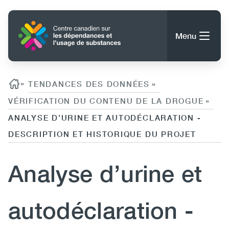
Aller
au
Accueil
contenu
Menu
principal
Rechercher
Rechercher
Fil d'ariane
»
TENDANCES DES DONNÉES
»
VÉRIFICATION DU CONTENU DE LA DROGUE
»
ANALYSE D’URINE ET AUTODÉCLARATION -
À propos du CCDUS
Main
DESCRIPTION ET HISTORIQUE DU PROJET
Conseils, outils et ressources
navigation
Analyse d’urine et
(CCSA)
Publications
Utility
Données
autodéclaration -
(Mobile)
Nouvelles
Menu
Événements