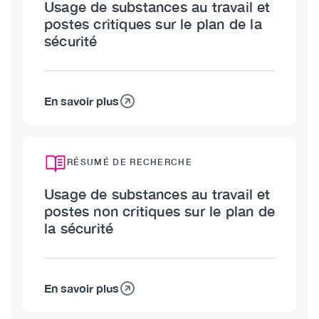
Usage de substances au travail et
postes critiques sur le plan de la
sécurité
En savoir plus
sur
Usage
de
substances
RÉSUMÉ DE RECHERCHE
au
Usage de substances au travail et
travail
postes non critiques sur le plan de
et
la sécurité
postes
critiques
sur
le
En savoir plus
sur
plan
Usage
de