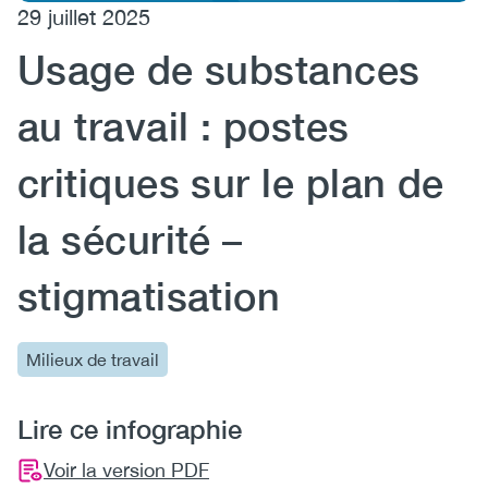
29 juillet 2025
(CCSA)
Usage de substances
EN
FR
au travail : postes
critiques sur le plan de
la sécurité –
stigmatisation
Milieux de travail
Lire ce infographie
Voir la version PDF