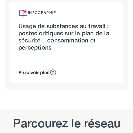
de
la
substances
sécurité
INFOGRAPHIE
au
Usage de substances au travail :
travail
postes critiques sur le plan de la
et
sécurité – consommation et
postes
perceptions
non
critiques
sur
le
En savoir plus
sur
plan
Usage
de
de
la
substances
sécurité
au
travail
:
Parcourez le réseau
postes
critiques