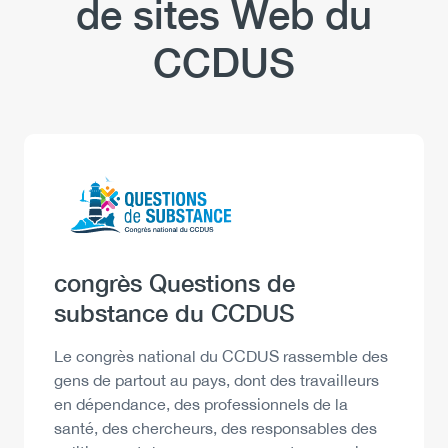
de sites Web du
sur
le
CCDUS
plan
de
la
sécurité
–
Logo
Image
consommation
et
perceptions
Heading
congrès Questions de
substance du CCDUS
Description
Le congrès national du CCDUS rassemble des
gens de partout au pays, dont des travailleurs
en dépendance, des professionnels de la
santé, des chercheurs, des responsables des