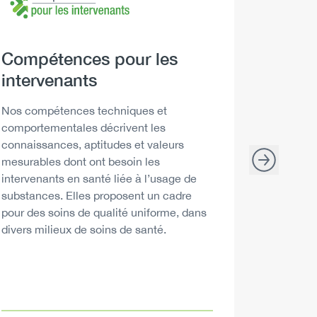
Heading
Compétences pour les
Headi
Boire 
intervenants
Descript
Les Repèr
santé peu
Description
Nos compétences techniques et
décisions
comportementales décrivent les
consommat
connaissances, aptitudes et valeurs
mesurables dont ont besoin les
intervenants en santé liée à l’usage de
substances. Elles proposent un cadre
pour des soins de qualité uniforme, dans
divers milieux de soins de santé.