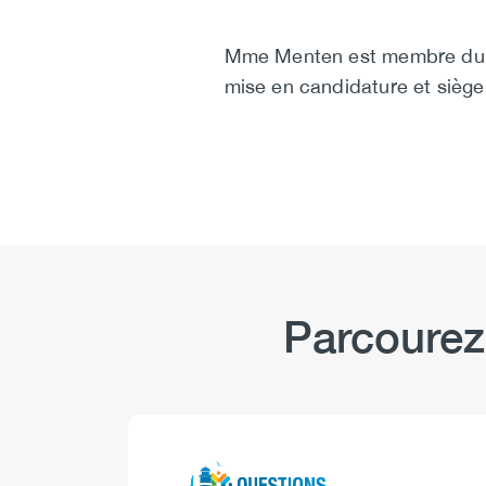
Mme Menten est membre du co
mise en candidature et sièg
Parcourez
Logo
Image