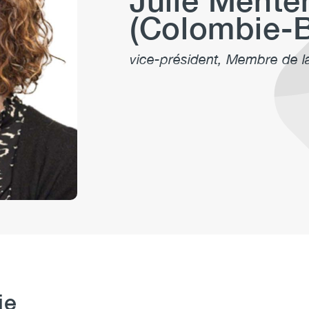
Julie Menten
(Colombie-B
vice-président, Membre de 
ie