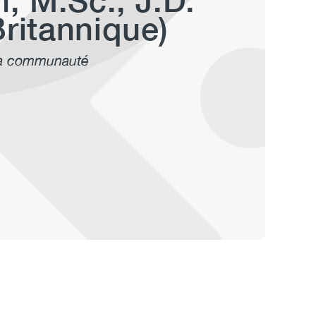
, M.Sc., J.D.
ritannique)
la communauté