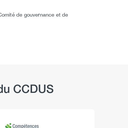
 Comité de gouvernance et de
b du CCDUS
Logo
Image
Logo
Image