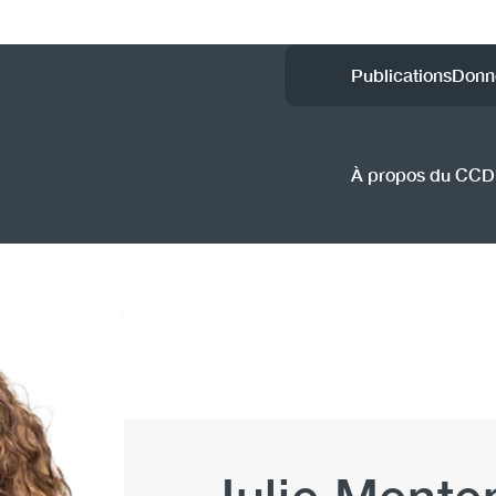
Utility
Publications
Donn
Menu
(CCSA
À propos du CC